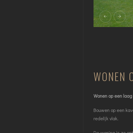
WONEN O
Wonen op een laag 
Bouwen op een kave
redelijk vlak.
De woning is zo on