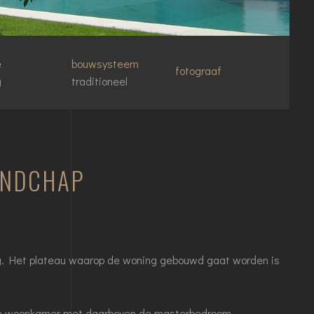
e
bouwsysteem
fotograaf
g
traditioneel
ANDCHAP
berg. Het plateau waarop de woning gebouwd gaat worden is
. De woonkamer met daarboven de masterbedroom