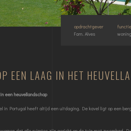
opdrachtgever
functi
Fam. Alves
wonin
P EEN LAAG IN HET HEUVELL
in een heuvellandschap
l in Portugal heeft altijd een uitdaging. De kavel ligt op een 
tworpen dat alle ruimtes zijn gericht op de tuin met zwembad