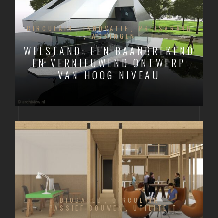
CIRCULAIR
INNOVATIE
PRIJSVRAAG
WONINGEN
WELSTAND: EEN BAANBREKEND
EN VERNIEUWEND ONTWERP
VAN HOOG NIVEAU
BIOBASED
CIRCULAIR
PASSIEF BOUWEN
UTILITEIT