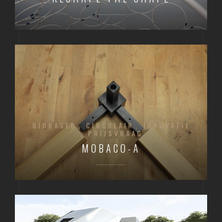
BIOBASED
CIRCULAIR
INNOVATIE
PRIJSVRAAG
MOBACO-A