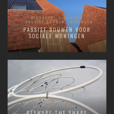
BIOBASED
CIRCULAIR
PASSIEF BOUWEN
WONINGEN
PASSIEF BOUWEN VOOR
SOCIALE WONINGEN
CIRCULAIR
RESHAPE THE SHAPE