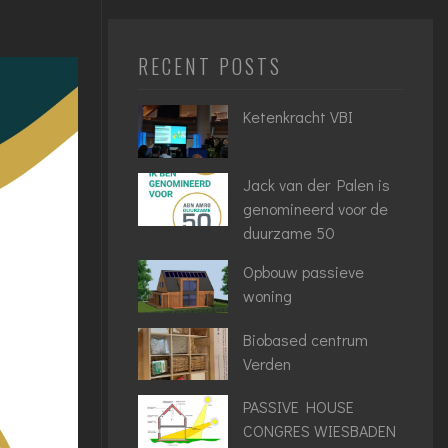
RECENT POSTS
Ketenkracht VBI
Jack van der Palen is
genomineerd voor de
duurzame 50
Opbouw passieve
woning
Biobased centrum
Verden
PASSIVE HOUSE
CONGRES WIESBADEN